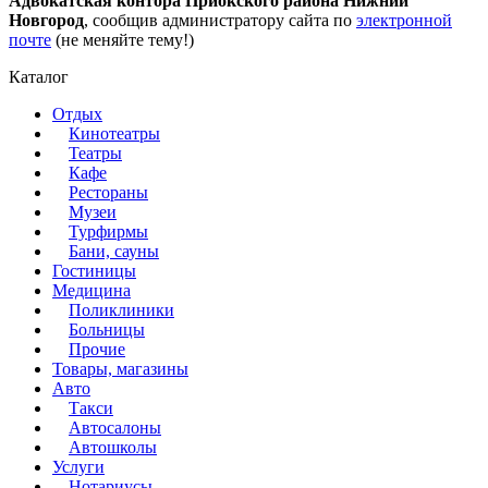
Адвокатская контора Приокского района Нижний
Новгород
, сообщив администратору сайта по
электронной
почте
(не меняйте тему!)
Каталог
Отдых
Кинотеатры
Театры
Кафе
Рестораны
Музеи
Турфирмы
Бани, сауны
Гостиницы
Медицина
Поликлиники
Больницы
Прочие
Товары, магазины
Авто
Такси
Автосалоны
Автошколы
Услуги
Нотариусы