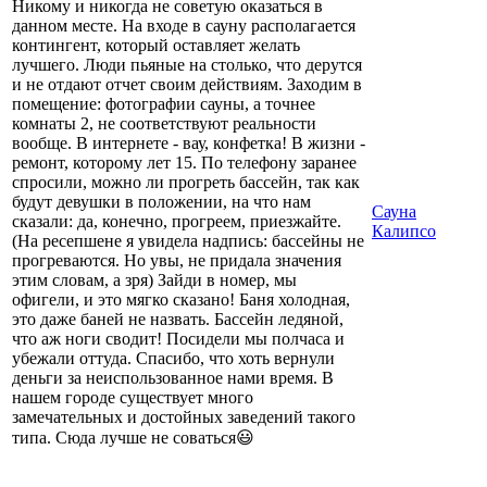
Никому и никогда не советую оказаться в
данном месте. На входе в сауну располагается
контингент, который оставляет желать
лучшего. Люди пьяные на столько, что дерутся
и не отдают отчет своим действиям. Заходим в
помещение: фотографии сауны, а точнее
комнаты 2, не соответствуют реальности
вообще. В интернете - вау, конфетка! В жизни -
ремонт, которому лет 15. По телефону заранее
спросили, можно ли прогреть бассейн, так как
будут девушки в положении, на что нам
Сауна
сказали: да, конечно, прогреем, приезжайте.
Калипсо
(На ресепшене я увидела надпись: бассейны не
прогреваются. Но увы, не придала значения
этим словам, а зря) Зайди в номер, мы
офигели, и это мягко сказано! Баня холодная,
это даже баней не назвать. Бассейн ледяной,
что аж ноги сводит! Посидели мы полчаса и
убежали оттуда. Спасибо, что хоть вернули
деньги за неиспользованное нами время. В
нашем городе существует много
замечательных и достойных заведений такого
типа. Сюда лучше не соваться😃