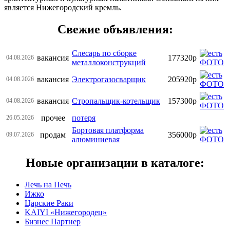
является Нижегородский кремль.
Свежие объявления:
Слесарь по сборке
вакансия
177320р
04.08.2026
металлоконструкций
вакансия
Электрогазосварщик
205920р
04.08.2026
вакансия
Стропальщик-котельщик
157300р
04.08.2026
прочее
потеря
26.05.2026
Бортовая платформа
продам
356000р
09.07.2026
алюминиевая
Новые организации в каталоге:
Лечь на Печь
Ижко
Царские Раки
KAIYI «Нижегородец»
Бизнес Партнер