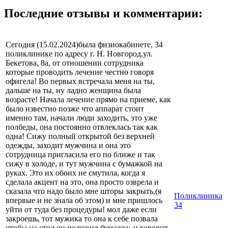
Последние отзывы и комментарии:
Сегодня (15.02.2024)была физиокабинете, 34
поликлинике по адресу г. Н. Новгород,ул.
Бекетова, 8а, от отношении сотрудника
которые проводить лечение честно говоря
офигела! Во первых встречала меня на ты,
дальше на ты, ну ладно женщина была
возрасте! Начала лечение прямо на приеме, как
было известно позже что аппарат стоит
именно там, начали люди заходить, это уже
полбеды, она постоянно отвлеклась так как
одна! Сижу полный открытой без верхней
одежды, заходит мужчина и она это
сотрудница пригласила его по ближе и так
сижу в холоде, и тут мужчина с бумажкой на
руках. Это их обоих не смутила, когда я
сделала акцент на это, она просто озврела и
сказала что надо было мне шторы закрыть,(я
Поликлиника
впервые и не знала об этом) и мне пришлось
34
уйти от туда без процедуры! мол даже если
закроешь, тот мужика то она к себе позвала
чтобы на стол он положил бумажку, и говорит