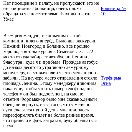
Нет посещение в палату, не пропускают, это не
инфикционная больница, очень плохо
Больница №
обращаться с посетителями. Бахилы платные.
10
Ужас
Всем рекомендую, не оплачивать этой
компании ничего вперёд. Было две экскурсии
Нижний Новгород и Болдино, все прошло
хорошо, а вот экскурсия в Семенов ,13.11.22
место откуда забирает автобус по.Ленина ,
9час утра , куда я и прибыла. Прождав автобус
до начала десятого утра звоню дежурному
менеджеру, и тут выясняется , что меня просто
забыли . На ваучере место отправления стояло
Турфирма
площадь Ленина. Этому менеджеру я звонила
Эгна
накануне, чтобы узнать номер телефона, по
телефону он был недоступен, на смс не
ответил Форс мажор было мне сказано,деньги
обещали вернуть, из за того , что у меня по
сути ,оказался пустой день, мне пришлось
переоформлять билет на более раннее время,
что привело к фин. Затратам, буду обращаться
в суд