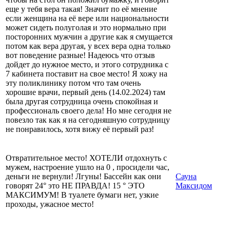
еще у тебя вера такая! Значит по её мнение
если женщина на её вере или национальности
может сидеть полуголая и это нормально при
посторонних мужчин а другие как я смущается
потом как вера другая, у всех вера одна только
вот поведение разные! Надеюсь что отзыв
дойдет до нужное место, и этого сотрудника с
7 кабинета поставит на свое место! Я хожу на
эту поликлинику потом что там очень
хорошие врачи, первый день (14.02.2024) там
была другая сотрудница очень спокойная и
профессиональ своего дела! Но мне сегодня не
повезло так как я на сегодняшную сотрудницу
не понравилось, хотя вижу её первый раз!
Отвратительное место! ХОТЕЛИ отдохнуть с
мужем, настроение ушло на 0 , просидели час,
деньги не вернули! Лгуны! Бассейн как они
Сауна
говорят 24° это НЕ ПРАВДА! 15 ° ЭТО
Максидом
МАКСИМУМ! В туалете бумаги нет, узкие
проходы, ужасное место!