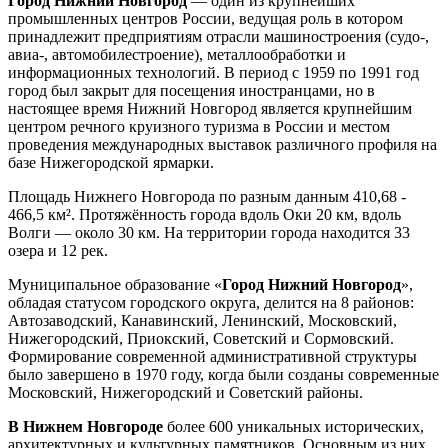
Город Нижний Новгород
— один из крупнейших
промышленных центров России, ведущая роль в котором
принадлежит предприятиям отрасли машиностроения (судо-,
авиа-, автомобилестроение), металлообработки и
информационных технологий. В период с 1959 по 1991 год
город был закрыт для посещения иностранцами, но в
настоящее время Нижний Новгород является крупнейшим
центром речного круизного туризма в России и местом
проведения международных выставок различного профиля на
базе Нижегородской ярмарки.
Площадь Нижнего Новгорода по разным данным 410,68 -
466,5 км². Протяжённость города вдоль Оки 20 км, вдоль
Волги — около 30 км. На территории города находится 33
озера и 12 рек.
Муниципальное образование «
Город Нижний Новгород
»,
обладая статусом городского округа, делится на 8 районов:
Автозаводский, Канавинский, Ленинский, Московский,
Нижегородский, Приокский, Советский и Сормовский.
Формирование современной административной структуры
было завершено в 1970 году, когда были созданы современные
Московский, Нижегородский и Советский районы.
В Нижнем Новгороде
более 600 уникальных исторических,
архитектурных и культурных памятников. Основным из них