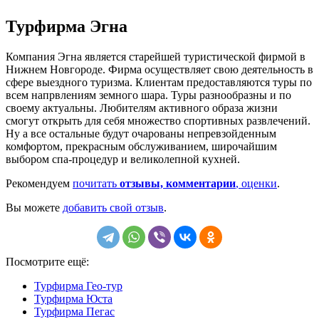
Турфирма Эгна
Компания Эгна является старейшей туристической фирмой в
Нижнем Новгороде. Фирма осуществляет свою деятельность в
сфере выездного туризма. Клиентам предоставляются туры по
всем напрвлениям земного шара. Туры разнообразны и по
своему актуальны. Любителям активного образа жизни
смогут открыть для себя множество спортивных развлечений.
Ну а все остальные будут очарованы непревзойденным
комфортом, прекрасным обслуживанием, широчайшим
выбором спа-процедур и великолепной кухней.
Рекомендуем
почитать
отзывы, комментарии
, оценки
.
Вы можете
добавить свой отзыв
.
Посмотрите ещё:
Турфирма Гео-тур
Турфирма Юста
Турфирма Пегас