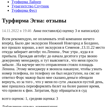
Турфирма Лайнер
Турагентство Спутник
Турфирма Фест
Турфирма Эгна: отзывы
14.11.2022 в 19:46
Aнна
поставил(а) оценку 3 и написал(а):
Всем рекомендую, не оплачивать этой компании ничего
вперёд. Было две экскурсии Нижний Новгород и Болдино,
все прошло хорошо, а вот экскурсия в Семенов ,13.11.22 место
откуда забирает автобус по.Ленина , 9час утра , куда я и
прибыла. Прождав автобус до начала десятого утра звоню
дежурному менеджеру, и тут выясняется , что меня просто
забыли . На ваучере место отправления стояло площадь
Ленина. Этому менеджеру я звонила накануне, чтобы узнать
номер телефона, по телефону он был недоступен, на смс не
ответил Форс мажор было мне сказано,деньги обещали
вернуть, из за того , что у меня по сути ,оказался пустой день,
мне пришлось переоформлять билет на более раннее время,
что привело к фин. Затратам, буду обращаться в суд
всего оценок: 1, средняя оценка: 3
Добавление отзыва, комментария: