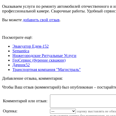
Оказываем услуги по ремонту автомобилей отечественного и и
профессиональной камере. Сварочные работы. Удобный сервис. 
Вы можете
добавить свой отзыв
.
Посмотрите ещё:
Эвакуатор Едем-152
Semantica
Нижегородские Ритуальные Услуги
ГеоСервис (бурение скважин)
Дачник52
Транспортная компания "Магистраль"
Добавление отзыва, комментария:
Чтобы Ваш отзыв (комментарий) был опубликован – постарайте
Комментарий или отзыв:
Оценка:
оценку выставлять не обя
если ставите оценку без комментария, то ук