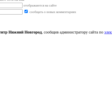
отображаются на сайте
сообщать о новых комментариях
ентр Нижний Новгород
, сообщив администратору сайта по
элек