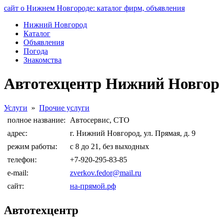
сайт о Нижнем Новгороде: каталог фирм, объявления
Нижний Новгород
Каталог
Объявления
Погода
Знакомства
Автотехцентр Нижний Новгор
Услуги
»
Прочие услуги
полное название:
Автосервис, СТО
адрес:
г. Нижний Новгород, ул. Прямая, д. 9
режим работы:
с 8 до 21, без выходных
телефон:
+7-920-295-83-85
e-mail:
zverkov.fedor@mail.ru
сайт:
на-прямой.рф
Автотехцентр