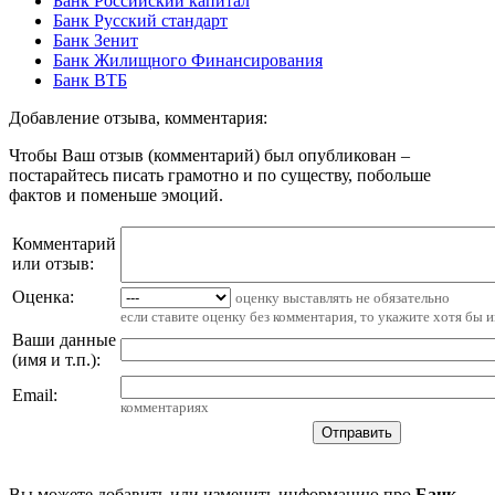
Банк Российский капитал
Банк Русский стандарт
Банк Зенит
Банк Жилищного Финансирования
Банк ВТБ
Добавление отзыва, комментария:
Чтобы Ваш отзыв (комментарий) был опубликован –
постарайтесь писать грамотно и по существу, побольше
фактов и поменьше эмоций.
Комментарий
или отзыв:
Оценка:
оценку выставлять не обязательно
если ставите оценку без комментария, то укажите хотя бы 
Ваши данные
(имя и т.п.)
:
Email
:
комментариях
Вы можете добавить или изменить информацию про
Банк