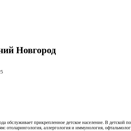
ний Новгород
25
а обслуживает прикрепленное детское население. В детской п
 отоларингология, аллергология и иммунология, офтальмологи