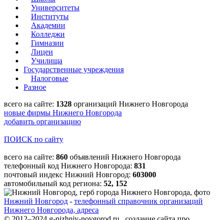
Университеты
Институты
Академии
Колледжи
Гимназии
Лицеи
Училища
Государственные учреждения
Налоговые
Разное
всего на сайте:
1328
организаций Нижнего Новгорода
новые фирмы Нижнего Новгорода
добавить организацию
ПОИСК по сайту
всего на сайте:
860
объявлений Нижнего Новгорода
телефонный код Нижнего Новгорода:
831
почтовый индекс Нижний Новгород:
603000
автомобильный код региона:
52, 152
Нижний Новгород
-
телефонный справочник организаций
Нижнего Новгорода, адреса
© 2012–2024 g-nizhniy-novgorod.ru создание сайта про