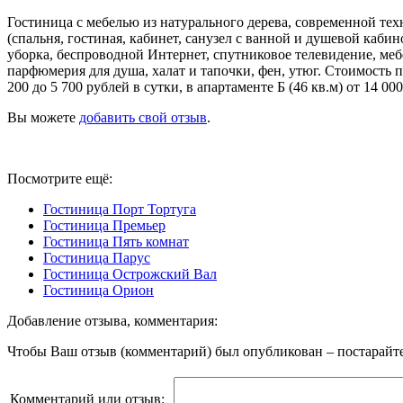
Гостиница с мебелью из натурального дерева, современной те
(спальня, гостиная, кабинет, санузел с ванной и душевой каби
уборка, беспроводной Интернет, спутниковое телевидение, меб
парфюмерия для душа, халат и тапочки, фен, утюг. Стоимость п
200 до 5 700 рублей в сутки, в апартаменте Б (46 кв.м) от 14 000
Вы можете
добавить свой отзыв
.
Посмотрите ещё:
Гостиница Порт Тортуга
Гостиница Премьер
Гостиница Пять комнат
Гостиница Парус
Гостиница Острожский Вал
Гостиница Орион
Добавление отзыва, комментария:
Чтобы Ваш отзыв (комментарий) был опубликован – постарайте
Комментарий или отзыв: