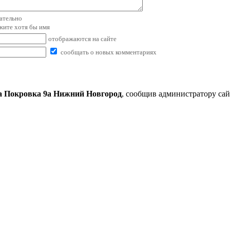
зательно
ажите хотя бы имя
отображаются на сайте
сообщать о новых комментариях
а Покровка 9а Нижний Новгород
, сообщив администратору са