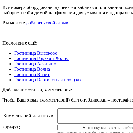
Все номера оборудованы душевыми кабинами или ванной, конд
набором необходимой парфюмерии для умывания и одноразовы
Вы можете
добавить свой отзыв
.
Посмотрите ещё:
Гостиница Высоково
Гостиница Горький Хостел
Гостиница Афонино
Гостиница Волна
Гостиница Визит
Гостиница Вертолетная площадка
Добавление отзыва, комментария:
Чтобы Ваш отзыв (комментарий) был опубликован – постарайте
Комментарий или отзыв:
Оценка:
оценку выставлять не обя
если ставите оценку без комментария, то ук