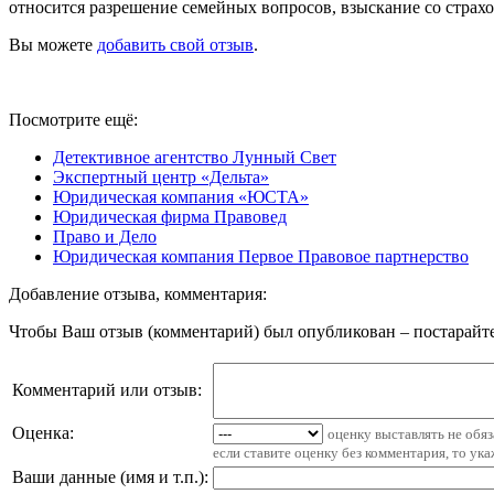
относится разрешение семейных вопросов, взыскание со страхо
Вы можете
добавить свой отзыв
.
Посмотрите ещё:
Детективное агентство Лунный Свет
Экспертный центр «Дельта»
Юридическая компания «ЮСТА»
Юридическая фирма Правовед
Право и Дело
Юридическая компания Первое Правовое партнерство
Добавление отзыва, комментария:
Чтобы Ваш отзыв (комментарий) был опубликован – постарайте
Комментарий или отзыв:
Оценка:
оценку выставлять не обя
если ставите оценку без комментария, то ук
Ваши данные (имя и т.п.)
: