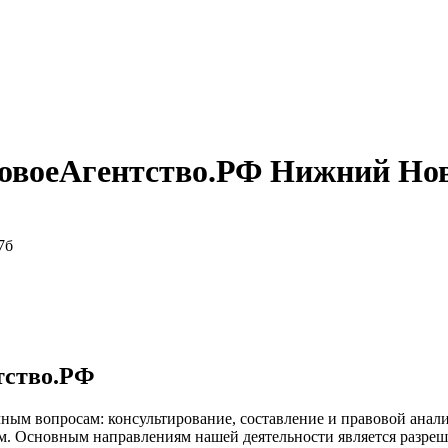
овоеАгентство.РФ Нижний Но
7б
тство.РФ
ым вопросам: консультирование, составление и правовой анализ
м. Основным направлениям нашей деятельности является разреш