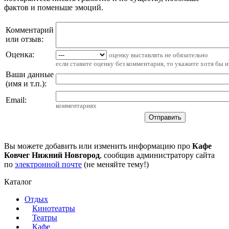
фактов и поменьше эмоций.
Комментарий
или отзыв:
Оценка:
оценку выставлять не обязательно
если ставите оценку без комментария, то укажите хотя бы 
Ваши данные
(имя и т.п.)
:
Email
:
комментариях
Вы можете добавить или изменить информацию про
Кафе
Ковчег Нижний Новгород
, сообщив администратору сайта
по
электронной почте
(не меняйте тему!)
Каталог
Отдых
Кинотеатры
Театры
Кафе