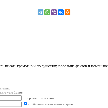
сь писать грамотно и по существу, побольше фактов и поменьше
зательно
ажите хотя бы имя
отображаются на сайте
сообщать о новых комментариях