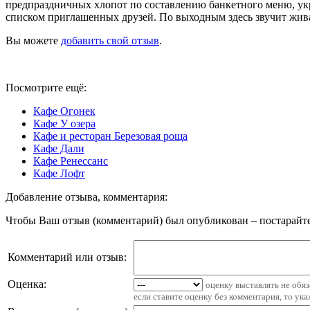
предпраздничных хлопот по составлению банкетного меню, укр
списком приглашенных друзей. По выходным здесь звучит жив
Вы можете
добавить свой отзыв
.
Посмотрите ещё:
Кафе Огонек
Кафе У озера
Кафе и ресторан Березовая роща
Кафе Дали
Кафе Ренессанс
Кафе Лофт
Добавление отзыва, комментария:
Чтобы Ваш отзыв (комментарий) был опубликован – постарайте
Комментарий или отзыв:
Оценка:
оценку выставлять не обя
если ставите оценку без комментария, то ук