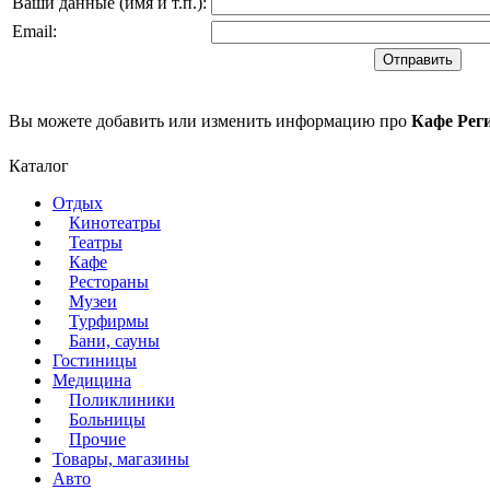
Ваши данные (имя и т.п.)
:
Email
:
Вы можете добавить или изменить информацию про
Кафе Рег
Каталог
Отдых
Кинотеатры
Театры
Кафе
Рестораны
Музеи
Турфирмы
Бани, сауны
Гостиницы
Медицина
Поликлиники
Больницы
Прочие
Товары, магазины
Авто