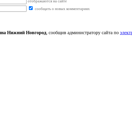
отображаются на сайте
сообщать о новых комментариях
ина Нижний Новгород
, сообщив администратору сайта по
элект