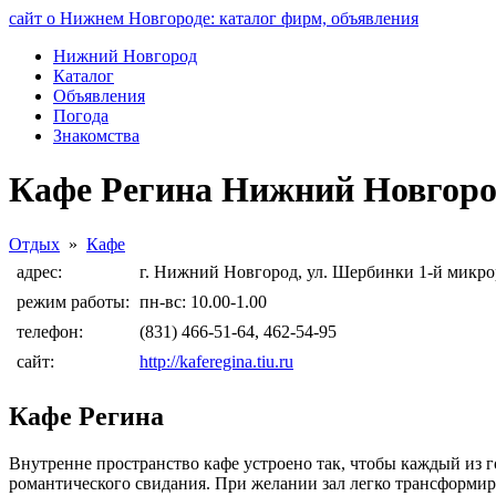
сайт о Нижнем Новгороде: каталог фирм, объявления
Нижний Новгород
Каталог
Объявления
Погода
Знакомства
Кафе Регина Нижний Новгоро
Отдых
»
Кафе
адрес:
г. Нижний Новгород, ул. Шербинки 1-й микро
режим работы:
пн-вс: 10.00-1.00
телефон:
(831) 466-51-64, 462-54-95
сайт:
http://kaferegina.tiu.ru
Кафе Регина
Внутренне пространство кафе устроено так, чтобы каждый из 
романтического свидания. При желании зал легко трансформи