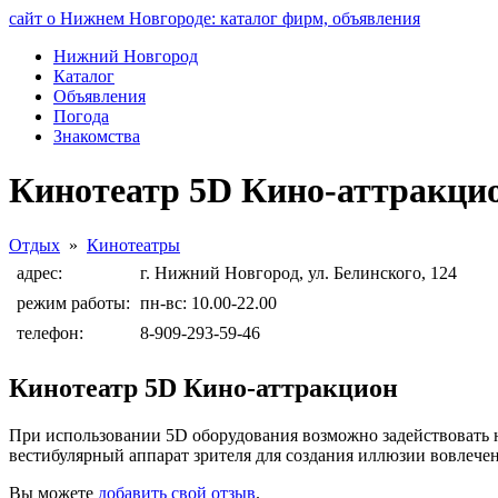
сайт о Нижнем Новгороде: каталог фирм, объявления
Нижний Новгород
Каталог
Объявления
Погода
Знакомства
Кинотеатр 5D Кино-аттракци
Отдых
»
Кинотеатры
адрес:
г. Нижний Новгород, ул. Белинского, 124
режим работы:
пн-вс: 10.00-22.00
телефон:
8-909-293-59-46
Кинотеатр 5D Кино-аттракцион
При использовании 5D оборудования возможно задействовать не 
вестибулярный аппарат зрителя для создания иллюзии вовлече
Вы можете
добавить свой отзыв
.