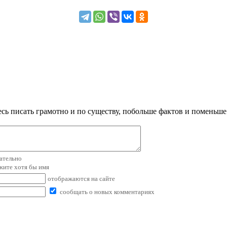
сь писать грамотно и по существу, побольше фактов и поменьше
зательно
ажите хотя бы имя
отображаются на сайте
сообщать о новых комментариях