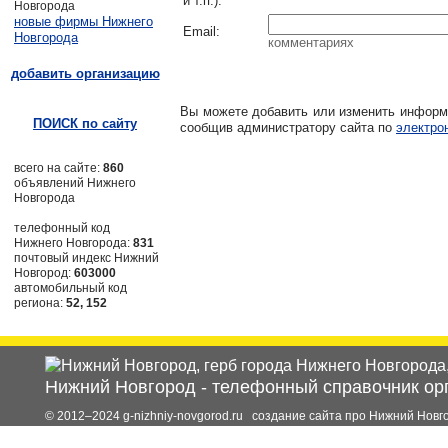
и т.п.)
:
Новгорода
новые фирмы Нижнего
Email
:
Новгорода
комментариях
добавить организацию
Вы можете добавить или изменить инфор
ПОИСК по сайту
сообщив администратору сайта по
электро
всего на сайте:
860
объявлений Нижнего
Новгорода
телефонный код
Нижнего Новгорода:
831
почтовый индекс Нижний
Новгород:
603000
автомобильный код
региона:
52, 152
Нижний Новгород
-
телефонный справочник ор
© 2012–2024 g-nizhniy-novgorod.ru создание сайта про Нижний Новг