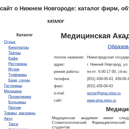
сайт о Нижнем Новгороде: каталог фирм, о
НИЖНИЙ НОВГОРОД
КАТАЛОГ
ОБЪЯВЛЕНИЯ
ПОГОДА
З
Медицинская Ака
Каталог
Отдых
Образов
Кинотеатры
Театры
полное название:
Нижегородская госуда
Кафе
Рестораны
адрес:
г. Нижний Новгород, ул
Музеи
режим работы:
пн-пт: 9.00-17.00, сб-в
Турфирмы
телефон:
(831) 439-09-43, 439-06-
Бани, сауны
Гостиницы
факс:
(831) 439-09-43
Медицина
e-mail:
rector@gma.nnov.ru
Поликлиники
сайт:
www.gma.nnov.ru
Больницы
Прочие
Медици
Товары, магазины
Медицинская академия имеет следу
Авто
Стоматологический; Фармацевтический;
Такси
студентов.