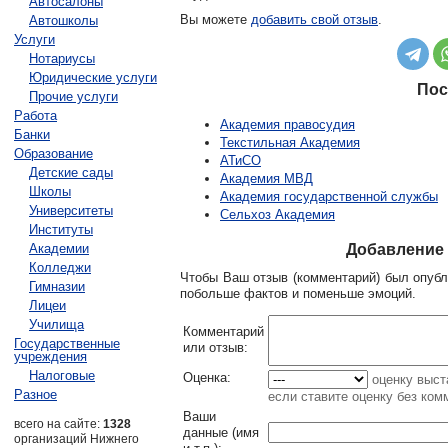
Автосалоны
Вы можете
добавить свой отзыв
.
Автошколы
Услуги
Нотариусы
Юридические услуги
Пос
Прочие услуги
Работа
Академия правосудия
Банки
Текстильная Академия
Образование
АТиСО
Детские сады
Академия МВД
Школы
Академия государственной службы
Университеты
Сельхоз Академия
Институты
Академии
Добавление 
Колледжи
Чтобы Ваш отзыв (комментарий) был опубл
Гимназии
побольше фактов и поменьше эмоций.
Лицеи
Училища
Комментарий
Государственные
или отзыв:
учреждения
Налоговые
Оценка:
оценку выст
Разное
если ставите оценку без ком
Ваши
всего на сайте:
1328
данные (имя
организаций Нижнего