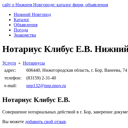
сайт о Нижнем Новгороде: каталог фирм, объявления
Нижний Новгород
Каталог
Объявления
Погода
Знакомства
Нотариус Клибус Е.В. Нижни
Услуги
»
Нотариусы
адрес:
606440, Нижегородская область, г. Бор, Ванеева, 74
телефон:
(83159) 2-31-40
e-mail:
nnp132@nnp.nnov.ru
Нотариус Клибус Е.В.
Совершение нотариальных действий в г. Бор, заверение докуме
Вы можете
добавить свой отзыв
.