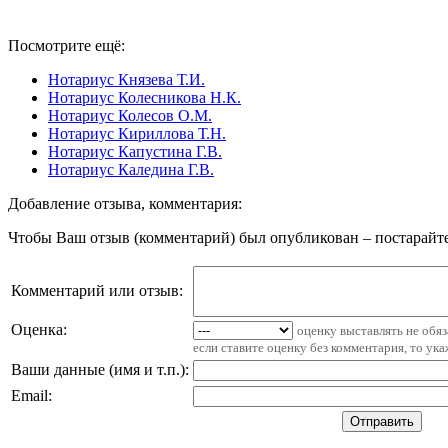
Посмотрите ещё:
Нотариус Князева Т.И.
Нотариус Колесникова Н.К.
Нотариус Колесов О.М.
Нотариус Кириллова Т.Н.
Нотариус Капустина Г.В.
Нотариус Каледина Г.В.
Добавление отзыва, комментария:
Чтобы Ваш отзыв (комментарий) был опубликован – постарайте
Комментарий или отзыв:
Оценка:
оценку выставлять не обя
если ставите оценку без комментария, то ук
Ваши данные (имя и т.п.)
:
Email
: