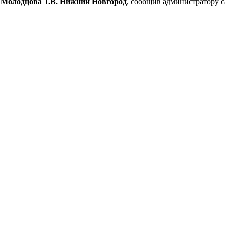
 Молодцова Т.В. Нижний Новгород
, сообщив администратору 