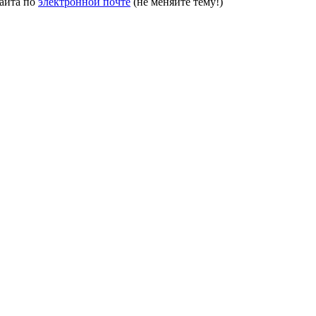
сайта по
электронной почте
(не меняйте тему!)