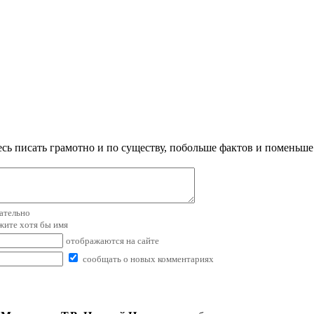
сь писать грамотно и по существу, побольше фактов и поменьше
зательно
ажите хотя бы имя
отображаются на сайте
сообщать о новых комментариях