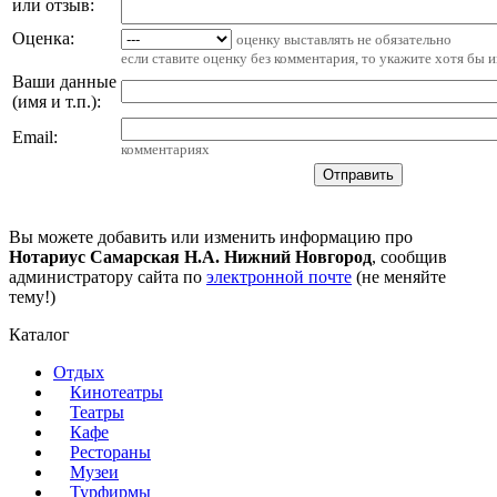
или отзыв:
Оценка:
оценку выставлять не обязательно
если ставите оценку без комментария, то укажите хотя бы 
Ваши данные
(имя и т.п.)
:
Email
:
комментариях
Вы можете добавить или изменить информацию про
Нотариус Самарская Н.А. Нижний Новгород
, сообщив
администратору сайта по
электронной почте
(не меняйте
тему!)
Каталог
Отдых
Кинотеатры
Театры
Кафе
Рестораны
Музеи
Турфирмы