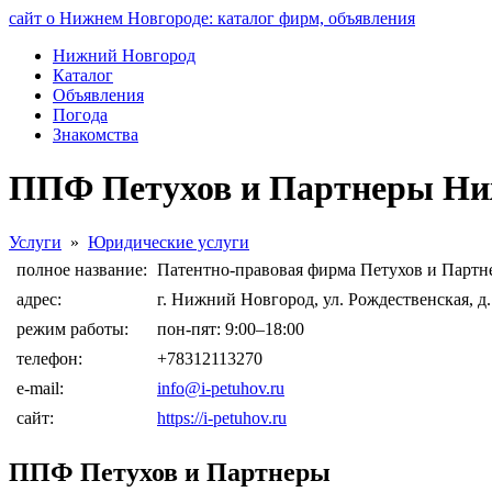
сайт о Нижнем Новгороде: каталог фирм, объявления
Нижний Новгород
Каталог
Объявления
Погода
Знакомства
ППФ Петухов и Партнеры Ни
Услуги
»
Юридические услуги
полное название:
Патентно-правовая фирма Петухов и Партн
адрес:
г. Нижний Новгород, ул. Рождественская, д
режим работы:
пон-пят: 9:00–18:00
телефон:
+78312113270
e-mail:
info@i-petuhov.ru
сайт:
https://i-petuhov.ru
ППФ Петухов и Партнеры