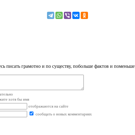
сь писать грамотно и по существу, побольше фактов и поменьше
зательно
ажите хотя бы имя
отображаются на сайте
сообщать о новых комментариях