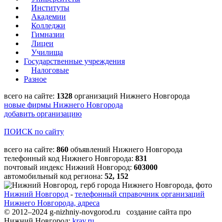
Институты
Академии
Колледжи
Гимназии
Лицеи
Училища
Государственные учреждения
Налоговые
Разное
всего на сайте:
1328
организаций Нижнего Новгорода
новые фирмы Нижнего Новгорода
добавить организацию
ПОИСК по сайту
всего на сайте:
860
объявлений Нижнего Новгорода
телефонный код Нижнего Новгорода:
831
почтовый индекс Нижний Новгород:
603000
автомобильный код региона:
52, 152
Нижний Новгород
-
телефонный справочник организаций
Нижнего Новгорода, адреса
© 2012–2024 g-nizhniy-novgorod.ru создание сайта про
Нижний Новгород:
krav.ru