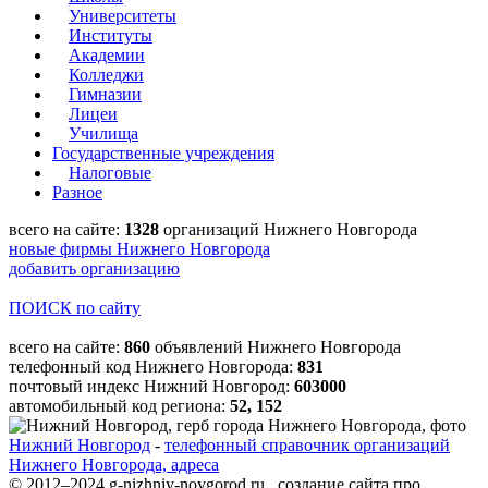
Университеты
Институты
Академии
Колледжи
Гимназии
Лицеи
Училища
Государственные учреждения
Налоговые
Разное
всего на сайте:
1328
организаций Нижнего Новгорода
новые фирмы Нижнего Новгорода
добавить организацию
ПОИСК по сайту
всего на сайте:
860
объявлений Нижнего Новгорода
телефонный код Нижнего Новгорода:
831
почтовый индекс Нижний Новгород:
603000
автомобильный код региона:
52, 152
Нижний Новгород
-
телефонный справочник организаций
Нижнего Новгорода, адреса
© 2012–2024 g-nizhniy-novgorod.ru создание сайта про