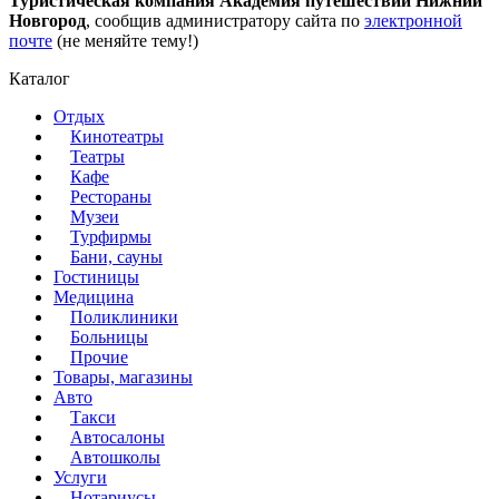
Туристическая компания Академия путешествий Нижний
Новгород
, сообщив администратору сайта по
электронной
почте
(не меняйте тему!)
Каталог
Отдых
Кинотеатры
Театры
Кафе
Рестораны
Музеи
Турфирмы
Бани, сауны
Гостиницы
Медицина
Поликлиники
Больницы
Прочие
Товары, магазины
Авто
Такси
Автосалоны
Автошколы
Услуги
Нотариусы