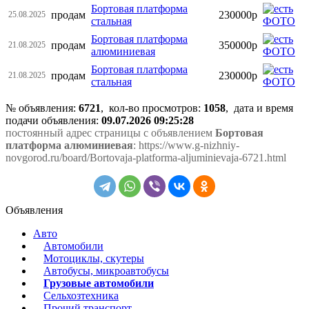
Бортовая платформа
продам
230000р
25.08.2025
стальная
Бортовая платформа
продам
350000р
21.08.2025
алюминиевая
Бортовая платформа
продам
230000р
21.08.2025
стальная
№ объявления:
6721
, кол-во просмотров
:
1058
, дата и время
подачи объявления:
09.07.2026 09:25:28
постоянный адрес страницы с объявлением
Бортовая
платформа алюминиевая
: https://www.g-nizhniy-
novgorod.ru/board/Bortovaja-platforma-aljuminievaja-6721.html
Объявления
Авто
Автомобили
Мотоциклы, скутеры
Автобусы, микроавтобусы
Грузовые автомобили
Сельхозтехника
Прочий транспорт