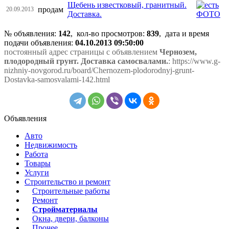
Щебень известковый, гранитный.
продам
20.09.2013
Доставка.
№ объявления:
142
, кол-во просмотров
:
839
, дата и время
подачи объявления:
04.10.2013 09:50:00
постоянный адрес страницы с объявлением
Чернозем,
плодородный грунт. Доставка самосвалами.
: https://www.g-
nizhniy-novgorod.ru/board/Chernozem-plodorodnyj-grunt-
Dostavka-samosvalami-142.html
Объявления
Авто
Недвижимость
Работа
Товары
Услуги
Строительство и ремонт
Строительные работы
Ремонт
Стройматериалы
Окна, двери, балконы
Прочее