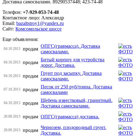
Доставка самосвалами. 89290537448; 423-74-48
Телефон:
+7-929-053-74-48
Контактное лицо: Александр
Email:
bazaltstroy1@yandex.ru
Сайт:
Комсомольское шоссе
Еще объявления:
ОПГС(гравмасса). Доставка
продам
04.10.2013
самосвалами.
Битый кирпич для устройства
продам
04.10.2013
дорог. Доставка.
Грунт под засыпку. Доставка
продам
04.10.2013
самосвалами.
Песок от 250 руб/тонна. Доставка
продам
07.10.2013
самосвалами
Щебень известковый, гранитный.
продам
04.10.2013
Доставка самосвалами.
продам
ОПГС(гравмасса) доставка.
20.09.2013
Чернозем, плодородный грунт.
продам
20.09.2013
Доставка.