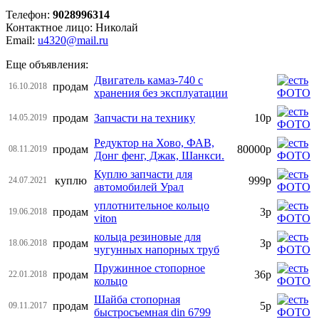
Телефон:
9028996314
Контактное лицо: Николай
Email:
u4320@mail.ru
Еще объявления:
Двигатель камаз-740 с
продам
16.10.2018
хранения без эксплуатации
продам
Запчасти на технику
10р
14.05.2019
Редуктор на Хово, ФАВ,
продам
80000р
08.11.2019
Донг фенг, Джак, Шанкси.
Куплю запчасти для
куплю
999р
24.07.2021
автомобилей Урал
уплотнительное кольцо
продам
3р
19.06.2018
viton
кольца резиновые для
продам
3р
18.06.2018
чугунных напорных труб
Пружинное стопорное
продам
36р
22.01.2018
кольцо
Шайба стопорная
продам
5р
09.11.2017
быстросъемная din 6799