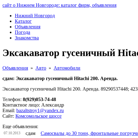
сайт о Нижнем Новгороде: каталог фирм, объявления
Нижний Новгород
Каталог
Объявления
Погода
Знакомства
Эксакаватор гусеничный Hitac
Объявления
»
Авто
»
Автомобили
сдам: Эксакаватор гусеничный Hitachi 200. Аренда.
Эксакаватор гусеничный Hitachi 200. Аренда. 89290537448; 423
Телефон:
8(929)053-74-48
Контактное лицо: Александр
Email:
bazaltstroy1@yandex.ru
Сайт:
Комсомольское шоссе
Еще объявления:
сдам
Самосвалы до 30 тонн, фронтальные погрузчи
07.10.2013