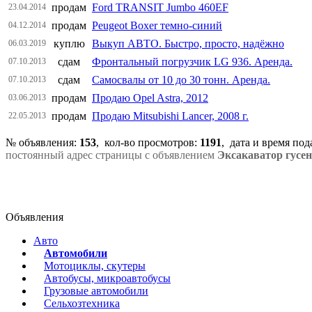
продам
Ford TRANSIT Jumbo 460EF
23.04.2014
продам
Peugeot Boxer темно-синий
04.12.2014
куплю
Выкуп АВТО. Быстро, просто, надёжно
06.03.2019
сдам
Фронтальный погрузчик LG 936. Аренда.
07.10.2013
сдам
Самосвалы от 10 до 30 тонн. Аренда.
07.10.2013
продам
Продаю Opel Astra, 2012
03.06.2013
продам
Продаю Mitsubishi Lancer, 2008 г.
22.05.2013
№ объявления:
153
, кол-во просмотров
:
1191
, дата и время по
постоянный адрес страницы с объявлением
Эксакаватор гусен
Объявления
Авто
Автомобили
Мотоциклы, скутеры
Автобусы, микроавтобусы
Грузовые автомобили
Сельхозтехника