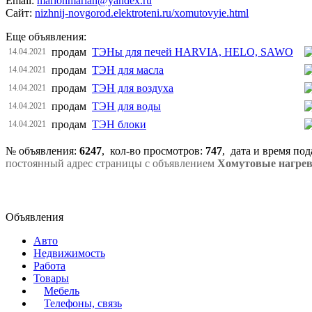
Email:
marionmariah@yandex.ru
Сайт:
nizhnij-novgorod.elektroteni.ru/xomutovyie.html
Еще объявления:
продам
ТЭНы для печей HARVIA, HELO, SAWO
14.04.2021
продам
ТЭН для масла
14.04.2021
продам
ТЭН для воздуха
14.04.2021
продам
ТЭН для воды
14.04.2021
продам
ТЭН блоки
14.04.2021
№ объявления:
6247
, кол-во просмотров
:
747
, дата и время по
постоянный адрес страницы с объявлением
Хомутовые нагрев
Объявления
Авто
Недвижимость
Работа
Товары
Мебель
Телефоны, связь