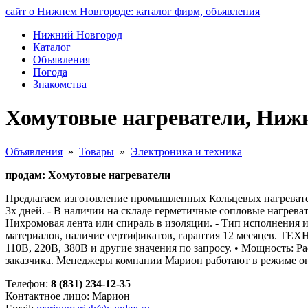
сайт о Нижнем Новгороде: каталог фирм, объявления
Нижний Новгород
Каталог
Объявления
Погода
Знакомства
Хомутовые нагреватели, Ниж
Объявления
»
Товары
»
Электроника и техника
продам: Хомутовые нагреватели
Предлагаем изготовление промышленных Кольцевых нагревателе
3х дней. - В наличии на складе герметичные сопловые нагрев
Нихромовая лента или спираль в изоляции. - Тип исполнения 
материалов, наличие сертификатов, гарантия 12 месяцев. Т
110В, 220В, 380В и другие значения по запросу. • Мощность: 
заказчика. Менеджеры компании Марион работают в режиме он
Телефон:
8 (831) 234-12-35
Контактное лицо: Марион