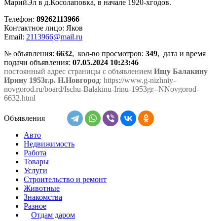
МарийЭл в д.Косолаповка, в начале 1920-хгодов.
Телефон:
89262113966
Контактное лицо: Яков
Email:
2113966@mail.ru
№ объявления:
6632
, кол-во просмотров
:
349
, дата и время
подачи объявления:
07.05.2024 10:23:46
постоянный адрес страницы с объявлением
Ищу Балакину
Ирину 1953г.р. Н.Новгород
: https://www.g-nizhniy-
novgorod.ru/board/Ischu-Balakinu-Irinu-1953gr--NNovgorod-
6632.html
Объявления
Авто
Недвижимость
Работа
Товары
Услуги
Строительство и ремонт
Животные
Знакомства
Разное
Отдам даром