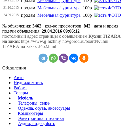
продам
Мебельная фурнитура
113р
30.11.2015
продам
Мебельная фурнитура
100р
31.10.2015
продам
Мебельная фурнитура
100р
24.09.2015
№ объявления:
3462
, кол-во просмотров
:
842
, дата и время
подачи объявления:
29.04.2016 09:06:12
постоянный адрес страницы с объявлением
Кухни TIZARA
на заказ
: https://www.g-nizhniy-novgorod.ru/board/Kuhni-
TIZARA-na-zakaz-3462.html
Объявления
Авто
Недвижимость
Работа
Товары
Мебель
Телефоны, связь
Одежда, обувь, аксессуары
Компьютеры
Электроника и техника
Аудио, видео, фото