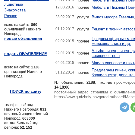
06.12.2015
прочее
Мебель в Нижнем Новг
Животные
12.03.2016
прочее
Мебель в Нижнем Новг
Знакомства
Разное
28.02.2017
услуга
Вывоз мусора Газелью,
всего на сайте:
860
01.12.2017
услуга
Ремонт и тюнинг автос
объявлений Нижнего
Новгорода
новые объявления
Продаем эфирные масла
02.02.2015
прочее
можжевельника и др.
Альфа-пинен, пинен, д
22.01.2015
прочее
подать ОБЪЯВЛЕНИЕ
сосновое - по н
04.01.2015
прочее
Масло сосновое и пихт
всего на сайте:
1328
Предлагаем пинен, ски
организаций Нижнего
31.12.2014
прочее
борнилацетат, дипенте
Новгорода
№ объявления:
2188
, кол-во просмотро
14:18:06
ПОИСК по сайту
постоянный адрес страницы с объявлен
https://www.g-nizhniy-novgorod.ru/board/Meb
телефонный код
Нижнего Новгорода:
831
почтовый индекс Нижний
Новгород:
603000
автомобильный код
региона:
52, 152