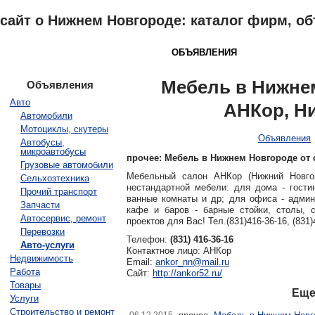
сайт о Нижнем Новгороде: каталог фирм, о
НИЖНИЙ НОВГОРОД
КАТАЛОГ
ОБЪЯВЛЕНИЯ
ПОГОДА
З
Мебель в Нижне
Объявления
Авто
АНКор, Н
Автомобили
Мотоциклы, скутеры
Объявления
Автобусы,
микроавтобусы
прочее: Мебель в Нижнем Новгороде от
Грузовые автомобили
Мебельный салон АНКор (Нижний Новгор
Сельхозтехника
нестандартной мебели: для дома - гостин
Прочий транспорт
ванные комнаты и др; для офиса - админи
Запчасти
кафе и баров - барные стойки, столы, 
Автосервис, ремонт
проектов для Вас! Тел.(831)416-36-16, (831)4
Перевозки
Телефон:
(831) 416-36-16
Авто-услуги
Контактное лицо: АНКор
Недвижимость
Email:
ankor_nn@mail.ru
Работа
Сайт:
http://ankor52.ru/
Товары
Еще
Услуги
Строительство и ремонт