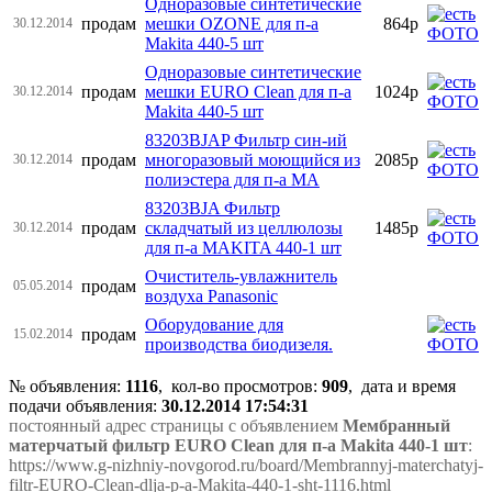
Одноразовые синтетические
продам
мешки OZONE для п-а
864р
30.12.2014
Makita 440-5 шт
Одноразовые синтетические
продам
мешки EURO Clean для п-а
1024р
30.12.2014
Makita 440-5 шт
83203BJAP Фильтр син-ий
продам
многоразовый моющийся из
2085р
30.12.2014
полиэстера для п-а MA
83203BJA Фильтр
продам
складчатый из целлюлозы
1485р
30.12.2014
для п-а MAKITA 440-1 шт
Очиститель-увлажнитель
продам
05.05.2014
воздуха Panasonic
Оборудование для
продам
15.02.2014
производства биодизеля.
№ объявления:
1116
, кол-во просмотров
:
909
, дата и время
подачи объявления:
30.12.2014 17:54:31
постоянный адрес страницы с объявлением
Мембранный
матерчатый фильтр EURO Clean для п-а Makita 440-1 шт
:
https://www.g-nizhniy-novgorod.ru/board/Membrannyj-materchatyj-
filtr-EURO-Clean-dlja-p-a-Makita-440-1-sht-1116.html