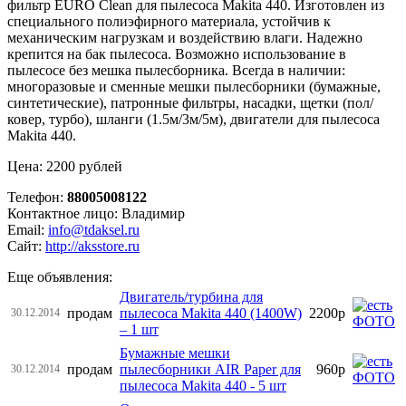
фильтр EURO Clean для пылесоса Makita 440. Изготовлен из
специального полиэфирного материала, устойчив к
механическим нагрузкам и воздействию влаги. Надежно
крепится на бак пылесоса. Возможно использование в
пылесосе без мешка пылесборника. Всегда в наличии:
многоразовые и сменные мешки пылесборники (бумажные,
синтетические), патронные фильтры, насадки, щетки (пол/
ковер, турбо), шланги (1.5м/3м/5м), двигатели для пылесоса
Makita 440.
Цена: 2200 рублей
Телефон:
88005008122
Контактное лицо: Владимир
Email:
info@tdaksel.ru
Сайт:
http://aksstore.ru
Еще объявления:
Двигатель/турбина для
продам
пылесоса Makita 440 (1400W)
2200р
30.12.2014
– 1 шт
Бумажные мешки
продам
пылесборники AIR Paper для
960р
30.12.2014
пылесоса Makita 440 - 5 шт