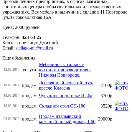
промышленных предприятиях, в офисах, магазинах,
спортивных центрах, образовательных и государственных
учреждениях. Вся мебель в наличии на складе в Н.Новгороде
,ул.Высоковольтная 16А
Цена: 2000 рублей
Телефон:
423-63-25
Контактное лицо: Дмитрий
Email:
stellage-nn@mail.ru
Еще объявления:
Мебелино - Стильные
услуга
кухни от производителя в
18.08.2014
Нижнем Новгороде.
Деревянный венский стул-
продам
2100р
18.08.2014
кресло Классик
продам
Чугунное подстолье Из-6а
3700р
18.08.2014
продам
Складной стол СП-180
3520р
18.08.2014
Продам итальянский
продам
29000р
03.06.2013
кожаный новый диван, 1.60