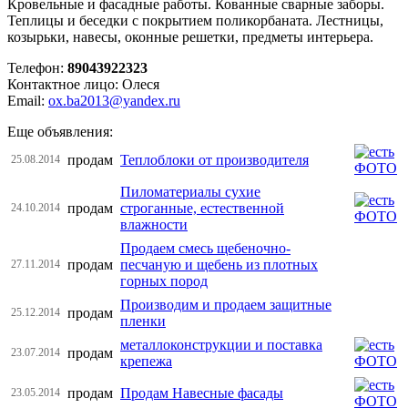
Кровельные и фасадные работы. Кованные сварные заборы.
Теплицы и беседки с покрытием поликорбаната. Лестницы,
козырьки, навесы, оконные решетки, предметы интерьера.
Телефон:
89043922323
Контактное лицо: Олеся
Email:
ox.ba2013@yandex.ru
Еще объявления:
продам
Теплоблоки от производителя
25.08.2014
Пиломатериалы сухие
продам
строганные, естественной
24.10.2014
влажности
Продаем смесь щебеночно-
продам
песчаную и щебень из плотных
27.11.2014
горных пород
Производим и продаем защитные
продам
25.12.2014
пленки
металлоконструкции и поставка
продам
23.07.2014
крепежа
продам
Продам Навесные фасады
23.05.2014