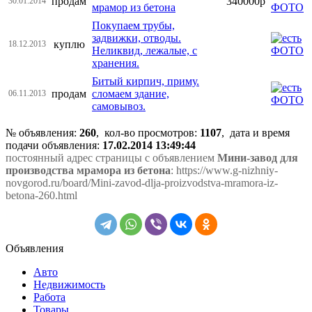
продам
340000р
30.01.2014
мрамор из бетона
Покупаем трубы,
задвижки, отводы.
куплю
18.12.2013
Неликвид, лежалые, с
хранения.
Битый кирпич, приму.
продам
сломаем здание,
06.11.2013
самовывоз.
№ объявления:
260
, кол-во просмотров
:
1107
, дата и время
подачи объявления:
17.02.2014 13:49:44
постоянный адрес страницы с объявлением
Мини-завод для
производства мрамора из бетона
: https://www.g-nizhniy-
novgorod.ru/board/Mini-zavod-dlja-proizvodstva-mramora-iz-
betona-260.html
Объявления
Авто
Недвижимость
Работа
Товары