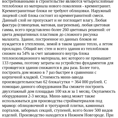
востребованными в строительстве являются четырехслойные
теплоблоки из материала нового поколения - кремнегранит.
Кремнегранитные блоки не требуют облицовки. Наружный
лицевой слой блока состоит из кремнегранитной смеси.
Данный слой не пропускает и не поглощает влагу. Любая
фактура (глянецевая, матовая, шагреневая), любая цветовая
гамма, всего представлено более 260 цветовых решений: от
цвета декоративных пластиков до сложного рисунка
малахита. Здание, построенное из данных блоков не
нуждается в утеплении, зимой в таком здании тепло, а летом
прохладно. Общий вес стен и всего здания из теплоблоков
снижен на 54% за счет запаянного внутрь блока
теплоизоляционного материала, вес которого не превышает
133 грамма, поэтому затраты на устройство фундаментов для
строящегося здания снижаются в два раза. Более того,
построить дом можно в 7 раз быстрее в сравнении с
кирпичной кладкой. Стоимость мини-завода
производительностью 62 блока/сутки = 364 000 рублей. С
помощью данного оборудования Вы сможете построить
двухэтажный дом площадью 100 кв.м за 1 месяц. Окупаемость
оборудования 2-3 месяца. Мини-завод может также
использоваться для производства стройматериалов под
мрамор: облицовочной и тротуарной плитки, каминных
порталов, заборных секций, ступеней, всего более 500 видов
изделий. Производство находится в Нижнем Новгороде. При