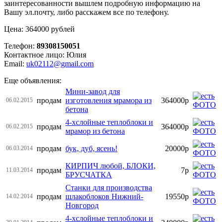
заинтересованности вышлем подробную информацию на
Вашу эл.почту, либо расскажем все по телефону.
Цена: 364000 рублей
Телефон:
89308150051
Контактное лицо: Юлия
Email:
uk02112@gmail.com
Еще объявления:
Мини-завод для
продам
изготовления мрамора из
364000р
06.02.2015
бетона
4-хслойные теплоблоки и
продам
364000р
06.02.2015
мрамор из бетона
продам
бук, дуб, ясень!
20000р
06.03.2014
КИРПИЧ любой, БЛОКИ,
продам
7р
11.03.2014
БРУСЧАТКА
Станки для производства
продам
шлакоблоков Нижний-
19550р
14.02.2014
Новгород
4-хслойные теплоблоки и