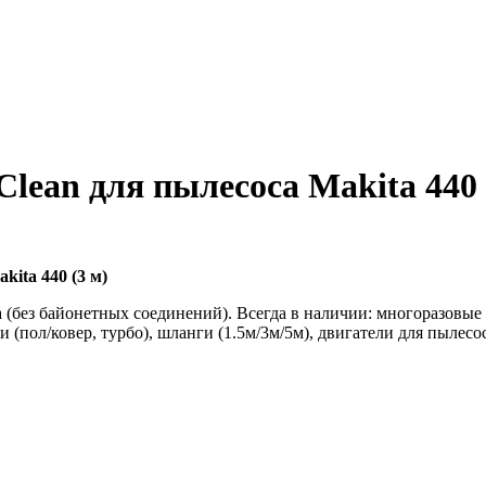
an для пылесоса Makita 440 
ita 440 (3 м)
а (без байонетных соединений). Всегда в наличии: многоразов
(пол/ковер, турбо), шланги (1.5м/3м/5м), двигатели для пылесос