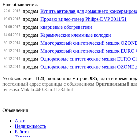
Еще объявления:
продам
Купить автоклав для домашнего консервиров
22.01.2015
продам
Продаю видео-плеер Philips-DVP 3011/51
19.03.2015
продам
кварцевые обогреватели
01.08.2017
продам
Керамические клеммные колодки
14.04.2021
продам
Многоразовый синтетический мешок OZONE д
30.12.2014
продам
Многоразовый синтетический мешок EURO Cl
30.12.2014
продам
Одноразовые синтетические мешки EURO Clea
30.12.2014
продам
Одноразовые синтетические мешки OZONE дл
30.12.2014
№ объявления:
1123
, кол-во просмотров
:
985
, дата и время по
постоянный адрес страницы с объявлением
Оригинальный шла
pylesosa-Makita-440-3-m-1123.html
Объявления
Авто
Недвижимость
Работа