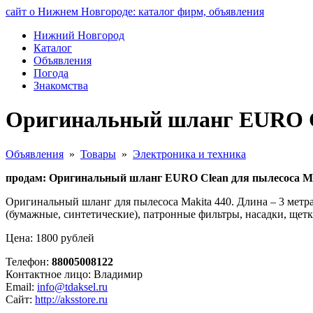
сайт о Нижнем Новгороде: каталог фирм, объявления
Нижний Новгород
Каталог
Объявления
Погода
Знакомства
Оригинальный шланг EURO Cle
Объявления
»
Товары
»
Электроника и техника
продам: Оригинальный шланг EURO Clean для пылесоса Mak
Оригинальный шланг для пылесоса Makita 440. Длина – 3 метр
(бумажные, синтетические), патронные фильтры, насадки, щетки 
Цена: 1800 рублей
Телефон:
88005008122
Контактное лицо: Владимир
Email:
info@tdaksel.ru
Сайт:
http://aksstore.ru