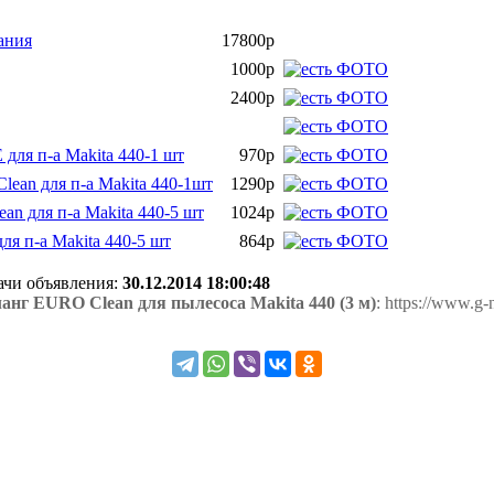
ания
17800р
1000р
2400р
ля п-а Makita 440-1 шт
970р
ean для п-а Makita 440-1шт
1290р
n для п-а Makita 440-5 шт
1024р
я п-а Makita 440-5 шт
864р
дачи объявления:
30.12.2014 18:00:48
нг EURO Clean для пылесоса Makita 440 (3 м)
: https://www.g