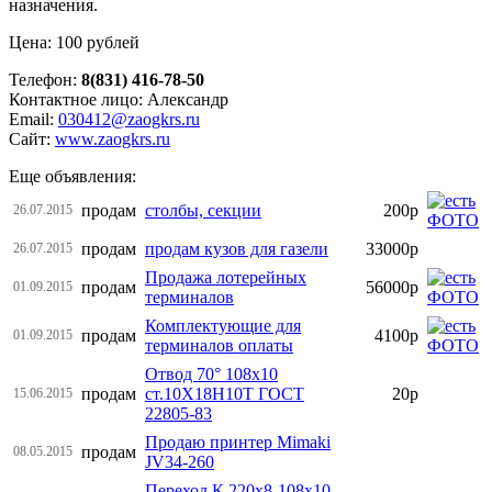
назначения.
Цена: 100 рублей
Телефон:
8(831) 416-78-50
Контактное лицо: Александр
Email:
030412@zaogkrs.ru
Сайт:
www.zaogkrs.ru
Еще объявления:
продам
столбы, секции
200р
26.07.2015
продам
продам кузов для газели
33000р
26.07.2015
Продажа лотерейных
продам
56000р
01.09.2015
терминалов
Комплектующие для
продам
4100р
01.09.2015
терминалов оплаты
Отвод 70° 108х10
продам
ст.10Х18Н10Т ГОСТ
20р
15.06.2015
22805-83
Продаю принтер Mimaki
продам
08.05.2015
JV34-260
Переход К 220х8-108х10