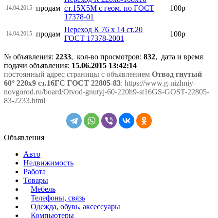
продам
ст.15Х5М с геом. по ГОСТ
100р
14.04.2015
17378-01
Переход К 76 х 14 ст.20
продам
100р
14.04.2015
ГОСТ 17378-2001
№ объявления:
2233
, кол-во просмотров
:
832
, дата и время
подачи объявления:
15.06.2015 13:42:14
постоянный адрес страницы с объявлением
Отвод гнутый
60° 220х9 ст.16ГС ГОСТ 22805-83
: https://www.g-nizhniy-
novgorod.ru/board/Otvod-gnutyj-60-220h9-st16GS-GOST-22805-
83-2233.html
Объявления
Авто
Недвижимость
Работа
Товары
Мебель
Телефоны, связь
Одежда, обувь, аксессуары
Компьютеры