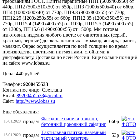
требованиям ГОСТ. Плиты парапетные ПП1 (500х460х50) от
440р, ПП2 (500х510х50) от 550р, ППЗ (1000х500х40) от 660р,
ПП4 (1000х600х40) от 770р, ПП9.8 (900х800х55) от 770р,
ПП12.25 (1200х250х55) от 660р, ПП12.35 (1200х350х55) от
770р, ПП15.4 (1490х400х55) от 1100р, ПП15.5 (1490х500х55)
от 1300р, ПП15.6 (1490х600х55) от 1500р. Мы готовы
изготовить изделия любого цвета: от однотонных (серый,
красный, черный) до эксклюзивных – мрамор, янтарь, гранит,
малахит. Окрас осуществляется по всей толщине во время
производства цветными пигментами, стойкими к
ультрафиолету. Доставка по всей России. Еще больше позиций
на сайте www.lobas.su
Цена: 440 рублей
Телефон:
9200455533
Контактное лицо: Светлана
Email:
89200455533@mail.ru
Сайт:
http://www.lobas.su
Еще объявления:
Фасадные панели, плитка,
продам
660р
16.01.2020
бетонный цокольный сайдинг
Тактильная плитка, наземный
продам
53р
16.01.2020
тактильный указатель