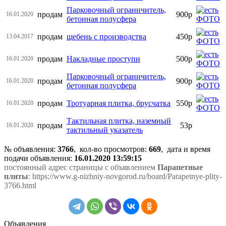
Парковочный ограничитель,
продам
900р
16.01.2020
бетонная полусфера
продам
щебень с производства
450р
13.04.2017
продам
Накладные проступи
500р
16.01.2020
Парковочный ограничитель,
продам
900р
16.01.2020
бетонная полусфера
продам
Тротуарная плитка, брусчатка
550р
16.01.2020
Тактильная плитка, наземный
продам
53р
16.01.2020
тактильный указатель
№ объявления:
3766
, кол-во просмотров
:
669
, дата и время
подачи объявления:
16.01.2020 13:59:15
постоянный адрес страницы с объявлением
Парапетные
плиты
: https://www.g-nizhniy-novgorod.ru/board/Parapetnye-plity-
3766.html
Объявления