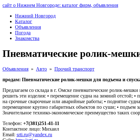
сайт о Нижнем Новгороде: каталог фирм, объявления
Нижний Новгород
Каталог
Объявления
Погода
Знакомства
Пневматические ролик-мешки 
Объявления
»
Авто
»
Прочий транспорт
продам: Пневматические ролик-мешки для подъема и спуска
Предлагаем со склада в г. Омске пневматические ролик-мешк
решить эти изделия: • перемещение судна на зимний отстой; • п
на срочные сварочные или аварийные работы; • поднятие судн
перемещение крупно габаритных объектов по суши; • подъем за
Значительное технико-экономическое преимущество таких соор
Телефон:
+7(381)251-41-11
Контактное лицо: Михаил
Email:
srti.ru@yandex.ru