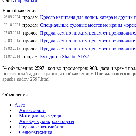
Сайт:
http://srti.ru
Еще объявления:
продам
Кресло капитана для лодки, катера и других 
26.09.2024
продам
Специальные судовые мостовые краны морск
02.10.2024
прочее
Предлагаем по низким ценам от производите
07.05.2015
прочее
Предлагаем по низким ценам от производите
25.03.2015
прочее
Предлагаем по низким ценам от производите
18.03.2015
продам
Бульдозер Shantui SD32
11.07.2014
№ объявления:
2597
, кол-во просмотров
:
968
, дата и время по
постоянный адрес страницы с объявлением
Пневматические р
spuska-sudov-2597.html
Объявления
Авто
Автомобили
Мотоциклы, скутеры
Автобусы, микроавтобусы
Грузовые автомобили
Сельхозтехника