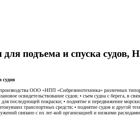
для подъема и спуска судов, 
 судов
и производства ООО «НПП «Сибрезинотехника» различных типора
лановое освидетельствование судов; • съем судна с берега, в связ
а для последующей покраски; • поднятие и передвижение морски
тонувших транспортных средств; • поднятие судов и другой тех
ужений связано с их лег-кой организацией и низкими расходами