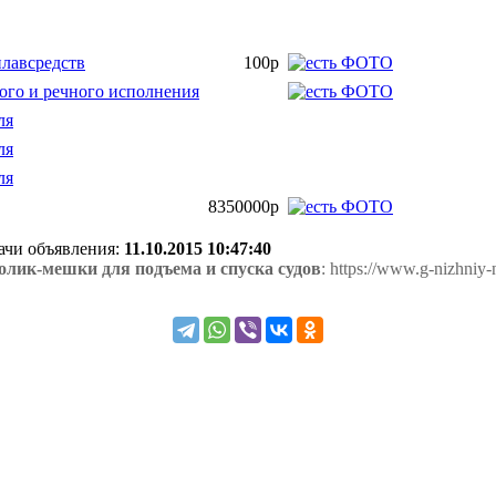
плавсредств
100р
ого и речного исполнения
ля
ля
ля
8350000р
дачи объявления:
11.10.2015 10:47:40
олик-мешки для подъема и спуска судов
: https://www.g-nizhniy