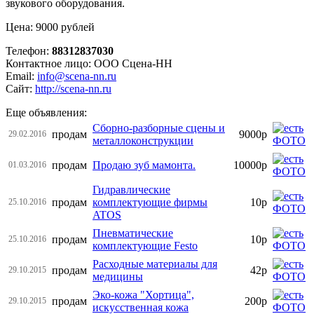
звукового оборудования.
Цена: 9000 рублей
Телефон:
88312837030
Контактное лицо: ООО Сцена-НН
Email:
info@scena-nn.ru
Сайт:
http://scena-nn.ru
Еще объявления:
Сборно-разборные сцены и
продам
9000р
29.02.2016
металлоконструкции
продам
Продаю зуб мамонта.
10000р
01.03.2016
Гидравлические
продам
комплектующие фирмы
10р
25.10.2016
ATOS
Пневматические
продам
10р
25.10.2016
комплектующие Festo
Расходные материалы для
продам
42р
29.10.2015
медицины
Эко-кожа "Хортица",
продам
200р
29.10.2015
искусственная кожа