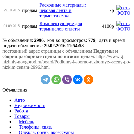
Расходные материалы:
продам
чековая лента и
7р
29.10.2015
термоэтикетка
Комплектующие для
продам
4100р
01.09.2015
терминалов оплаты
№ объявления:
2996
, кол-во просмотров
:
779
, дата и время
подачи объявления:
29.02.2016 11:54:58
постоянный адрес страницы с объявлением
Подиумы и
сборно-разборные сцены по низким ценам
: https://www.g-
nizhniy-novgorod.ru/board/Podiumy-i-sborno-razbornye--sceny-po-
nizkim-cenam-2996.html
Объявления
Авто
Недвижимость
Работа
Товары
Мебель
Телефоны, связь
Одежда, обувь, аксессуары