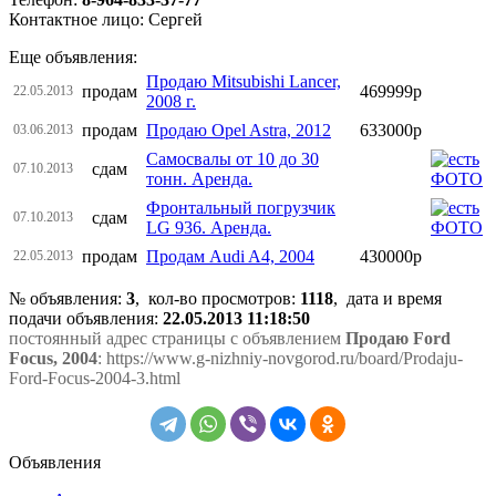
Контактное лицо: Сергей
Еще объявления:
Продаю Mitsubishi Lancer,
продам
469999р
22.05.2013
2008 г.
продам
Продаю Opel Astra, 2012
633000р
03.06.2013
Самосвалы от 10 до 30
сдам
07.10.2013
тонн. Аренда.
Фронтальный погрузчик
сдам
07.10.2013
LG 936. Аренда.
продам
Продам Audi A4, 2004
430000р
22.05.2013
№ объявления:
3
, кол-во просмотров
:
1118
, дата и время
подачи объявления:
22.05.2013 11:18:50
постоянный адрес страницы с объявлением
Продаю Ford
Focus, 2004
: https://www.g-nizhniy-novgorod.ru/board/Prodaju-
Ford-Focus-2004-3.html
Объявления