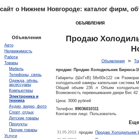
сайт о Нижнем Новгороде: каталог фирм, о
НИЖНИЙ НОВГОРОД
КАТАЛОГ
ОБЪЯВЛЕНИЯ
ПОГОДА
З
Продаю Холодиль
Объявления
Авто
Н
Недвижимость
Работа
»
Объявления
То
Товары
Мебель
продам: Продаю Холодильник Бирюса-1
Телефоны, связь
Габариты (ШxГxВ) 58x60x122 см Размора
Одежда, обувь,
холодильной камеры капельная система М
аксессуары
Общий объем 235 л Объем холодильно
Компьютеры
Возможность перевешивания двери Вес 42 
Электроника и
техника
Цена: 3000 рублей
Аудио, видео, фото
Телефон:
89036010311
Спорт, отдых
Контактное лицо: Пользователь
Детские товары
Еще
Продукты
Прочие товары
31.05.2013
продам
Продаю Холодильник 
Услуги