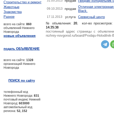
31.05.2013
продам
Продаю холодильник 
Строительство и ремонт
Отличная электронная 
Животные
09.10.2013
продам
Black.
Знакомства
Разное
17.11.2013
услуга
Сервисный центр
№ объявления:
20
, кол-во просмотров
всего на сайте:
860
14:35:38
объявлений Нижнего
постоянный адрес страницы с объявле
Новгорода
nizhniy-novgorod.ru/board/Prodaju-Holodilnik-B
новые объявления
подать ОБЪЯВЛЕНИЕ
всего на сайте:
1328
организаций Нижнего
Новгорода
ПОИСК по сайту
телефонный код
Нижнего Новгорода:
831
почтовый индекс Нижний
Новгород:
603000
автомобильный код
региона:
52, 152