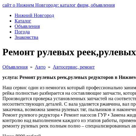
сайт о Нижнем Новгороде: каталог фирм, объявления
Нижний Новгород
Каталог
Объявления
Погода
Знакомства
Ремонт рулевых реек,рулевых
Объявления
»
Авто
»
Автосервис, ремонт
услуга: Ремонт рулевых реек,рулевых редукторов в Нижне
Наш сервис один из немногих который профессионально занима
рейка полностью разбирается на составляющие запчасти, кото
Производится проверка установленных запчастей на соответст
несоответствующих деталей. С вала удаляется ржавчина, вал п
заказчика, возможна замена рулевых тяг, пыльников и наконеч
Ремонт рулевого редуктора • Ремонт насосов ГУР • Замена жид
контролю над выполнением каждого из этапов работы, примен
ремонту рулевых реек полным полно – специализированных авт