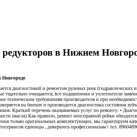
 редукторов в Нижнем Новгор
м Новгороде
ется диагностикой и ремонтом рулевых реек (гидравлических и 
рые тщательно очищаются, все подшипники и уплотнители замен
вие техническим требованиям производителя и при необходимос
роверяется на биение и производится диагностика состояния зуб
ников. Краткий перечень оказываемых услуг по ремонту: • Диагно
кости (масла) Как правило, ремонт неисправной рейки обходитс
ения только оригинальных комплектующих, мы гарантируем каче
осервисов единицы , доверьтесь профессионалам ! тел. 8960489