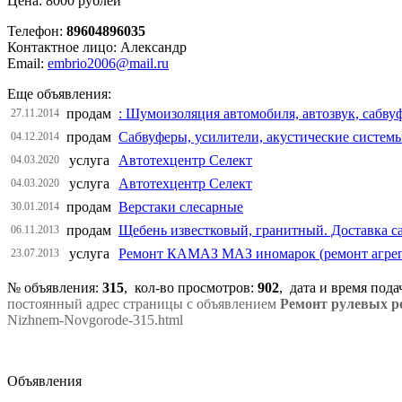
Цена: 8000 рублей
Телефон:
89604896035
Контактное лицо: Александр
Email:
embrio2006@mail.ru
Еще объявления:
продам
: Шумоизоляция автомобиля, автозвук, сабву
27.11.2014
продам
Сабвуферы, усилители, акустические системы
04.12.2014
услуга
Автотехцентр Селект
04.03.2020
услуга
Автотехцентр Селект
04.03.2020
продам
Верстаки слесарные
30.01.2014
продам
Щебень известковый, гранитный. Доставка с
06.11.2013
услуга
Ремонт КАМАЗ МАЗ иномарок (ремонт агрегат
23.07.2013
№ объявления:
315
, кол-во просмотров
:
902
, дата и время под
постоянный адрес страницы с объявлением
Ремонт рулевых р
Nizhnem-Novgorode-315.html
Объявления