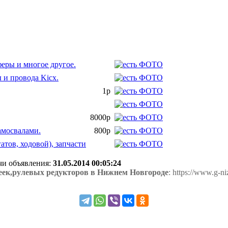
феры и многое другое.
 и провода Kicx.
1р
8000р
амосвалами.
800р
ов, ходовой), запчасти
ачи объявления:
31.05.2014 00:05:24
еек,рулевых редукторов в Нижнем Новгороде
: https://www.g-n