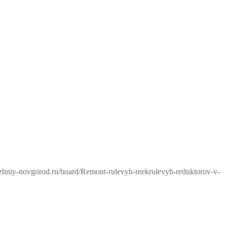
izhniy-novgorod.ru/board/Remont-rulevyh-reekrulevyh-reduktorov-v-