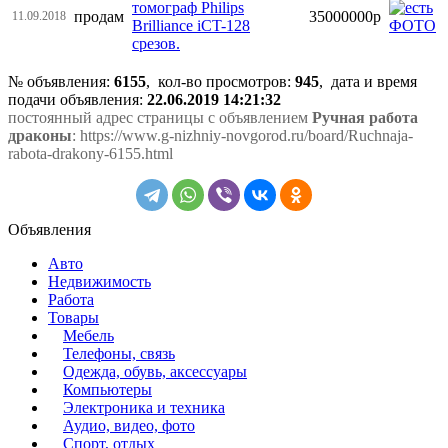
томограф Philips
продам
35000000р
11.09.2018
Brilliance iCT-128
срезов.
№ объявления:
6155
, кол-во просмотров
:
945
, дата и время
подачи объявления:
22.06.2019 14:21:32
постоянный адрес страницы с объявлением
Ручная работа
драконы
: https://www.g-nizhniy-novgorod.ru/board/Ruchnaja-
rabota-drakony-6155.html
Объявления
Авто
Недвижимость
Работа
Товары
Мебель
Телефоны, связь
Одежда, обувь, аксессуары
Компьютеры
Электроника и техника
Аудио, видео, фото
Спорт, отдых