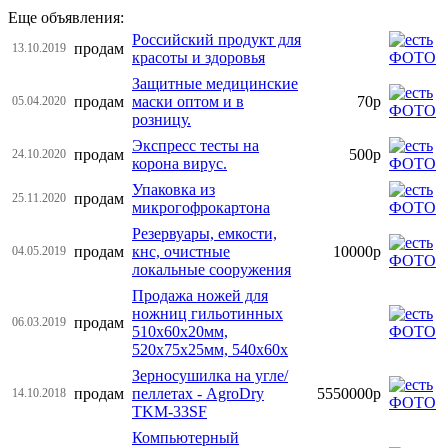
Еще объявления:
Российский продукт для
продам
13.10.2019
красоты и здоровья
Защитные медицинские
продам
маски оптом и в
70р
05.04.2020
розницу.
Экспресс тесты на
продам
500р
24.10.2020
корона вирус.
Упаковка из
продам
25.11.2020
микрогофрокартона
Резервуары, емкости,
продам
кнс, очистные
10000р
04.05.2019
локальные сооружения
Продажа ножей для
ножниц гильотинных
продам
06.03.2019
510х60х20мм,
520х75х25мм, 540х60х
Зерносушилка на угле/
продам
пеллетах - AgroDry
5550000р
14.10.2018
TKM-33SF
Компьютерный