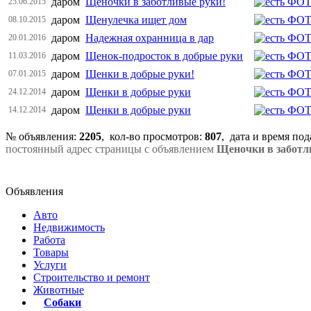
даром
Щеночки в заботливые руки!
25.06.2015
даром
Щенулечка ищет дом
08.10.2015
даром
Надежная охранница в дар
20.01.2016
даром
Щенок-подросток в добрые руки
11.03.2016
даром
Щенки в добрые руки!
07.01.2015
даром
Щенки в добрые руки
24.12.2014
даром
Щенки в добрые руки
14.12.2014
№ объявления:
2205
, кол-во просмотров
:
807
, дата и время по
постоянный адрес страницы с объявлением
Щеночки в заботл
Объявления
Авто
Недвижимость
Работа
Товары
Услуги
Строительство и ремонт
Животные
Собаки