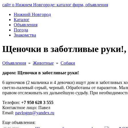
сайт о Нижнем Новгороде: каталог фирм, объявления
Нижний Новгород
Каталог
Объявления
Погода
Знакомства
Щеночки в заботливые руки!
Объявления
»
Животные
»
Собаки
даром: Щеночки в заботливые руки!
6 щеночков (2 мальчика и 4 девочки) ищут дом и заботливых хо
светло-палевый серый, черный. Обработаны от паразитов. Малы
правом отслеживать их дальнейшую судьбу. При необходимост
Телефон:
+7 950 628 3 555
Контактное лицо: Павел
Email:
pavlognn@yandex.ru
Еще объявления: