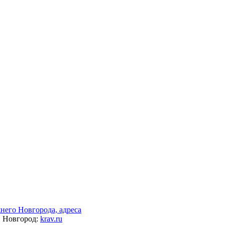
его Новгорода, адреса
й Новгород:
krav.ru