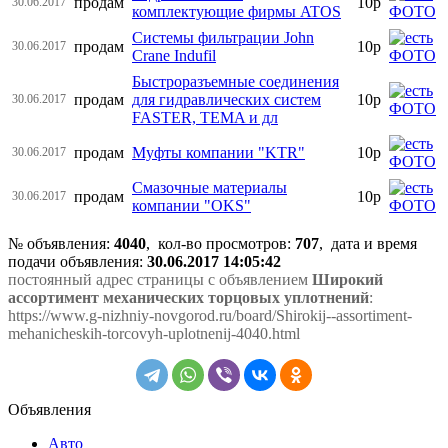
продам
10р
30.06.2017
комплектующие фирмы ATOS
Системы фильтрации John
продам
10р
30.06.2017
Crane Indufil
Быстроразъемные соединения
продам
для гидравлических систем
10р
30.06.2017
FASTER, TEMA и дл
продам
Муфты компании "KTR"
10р
30.06.2017
Смазочные материалы
продам
10р
30.06.2017
компании "OKS"
№ объявления:
4040
, кол-во просмотров
:
707
, дата и время
подачи объявления:
30.06.2017 14:05:42
постоянный адрес страницы с объявлением
Широкий
ассортимент механических торцовых уплотнений
:
https://www.g-nizhniy-novgorod.ru/board/Shirokij--assortiment-
mehanicheskih-torcovyh-uplotnenij-4040.html
Объявления
Авто