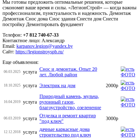
Мы готовы предложить оптимальные решения, которые
сэкономят ваше время и силы. «ЛегионСтрой» — когда важны
профессионализм, пунктуальность и надежность. Демонтаж
Демонтаж Снос дома Снос здания Снести дом Снести
постройку Демонтировать фундамент
Телефон:
+7 812 740-67-33
Контактное лицо: Александр
Email:
karpanov.legion@yandex.by
Сайт:
https://legionstroyspb.ru/
Еще объявления:
Снос и демонтаж. Опыт 20
услуга
06.03.2025
лет. Любой район
услуга
Электрик на дом
2000р
18.10.2025
Природный камень, мульча,
услуга
рулонный газон,
16.04.2019
благоустройство, озеленение
Отделка и ремонт квартир
услуга
3000р
06.03.2019
"под ключ"
дачные каркасные дома
услуга
12.12.2018
строительство под ключ