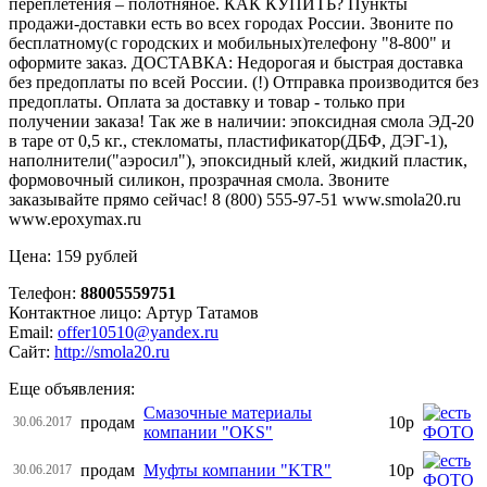
переплетения – полотняное. КАК КУПИТЬ? Пункты
продажи-доставки есть во всех городах России. Звоните по
бесплатному(с городских и мобильных)телефону "8-800" и
оформите заказ. ДОСТАВКА: Недорогая и быстрая доставка
без предоплаты по всей России. (!) Отправка производится без
предоплаты. Оплата за доставку и товар - только при
получении заказа! Так же в наличии: эпоксидная смола ЭД-20
в таре от 0,5 кг., стекломаты, пластификатор(ДБФ, ДЭГ-1),
наполнители("аэросил"), эпоксидный клей, жидкий пластик,
формовочный силикон, прозрачная смола. Звоните
заказывайте прямо сейчас! 8 (800) 555-97-51 www.smola20.ru
www.epoxymax.ru
Цена: 159 рублей
Телефон:
88005559751
Контактное лицо: Артур Татамов
Email:
offer10510@yandex.ru
Сайт:
http://smola20.ru
Еще объявления:
Смазочные материалы
продам
10р
30.06.2017
компании "OKS"
продам
Муфты компании "KTR"
10р
30.06.2017