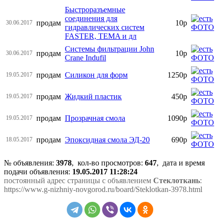
Быстроразъемные
соединения для
продам
10р
30.06.2017
гидравлических систем
FASTER, TEMA и дл
Системы фильтрации John
продам
10р
30.06.2017
Crane Indufil
продам
Силикон для форм
1250р
19.05.2017
продам
Жидкий пластик
450р
19.05.2017
продам
Прозрачная смола
1090р
19.05.2017
продам
Эпоксидная смола ЭД-20
690р
18.05.2017
№ объявления:
3978
, кол-во просмотров
:
647
, дата и время
подачи объявления:
19.05.2017 11:28:24
постоянный адрес страницы с объявлением
Стеклоткань
:
https://www.g-nizhniy-novgorod.ru/board/Steklotkan-3978.html