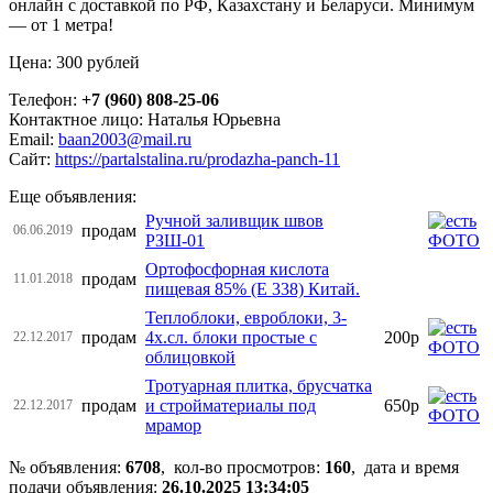
онлайн с доставкой по РФ, Казахстану и Беларуси. Минимум
— от 1 метра!
Цена: 300 рублей
Телефон:
+7 (960) 808-25-06
Контактное лицо: Наталья Юрьевна
Email:
baan2003@mail.ru
Сайт:
https://partalstalina.ru/prodazha-panch-11
Еще объявления:
Ручной заливщик швов
продам
06.06.2019
РЗШ-01
Ортофосфорная кислота
продам
11.01.2018
пищевая 85% (E 338) Китай.
Теплоблоки, евроблоки, 3-
продам
4х.сл. блоки простые с
200р
22.12.2017
облицовкой
Тротуарная плитка, брусчатка
продам
и стройматериалы под
650р
22.12.2017
мрамор
№ объявления:
6708
, кол-во просмотров
:
160
, дата и время
подачи объявления:
26.10.2025 13:34:05