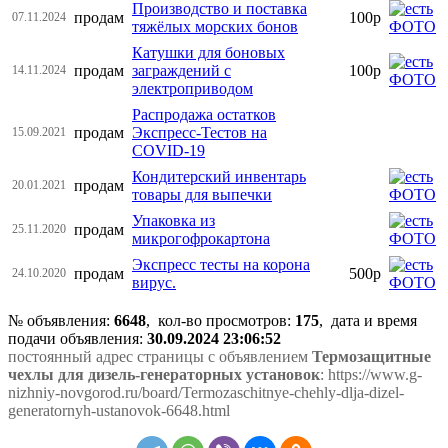
Производство и поставка
продам
100р
07.11.2024
тяжёлых морских бонов
Катушки для боновых
продам
заграждений с
100р
14.11.2024
электроприводом
Распродажа остатков
продам
Экспресс-Тестов на
15.09.2021
COVID-19
Кондитерский инвентарь
продам
20.01.2021
товары для выпечки
Упаковка из
продам
25.11.2020
микрогофрокартона
Экспресс тесты на корона
продам
500р
24.10.2020
вирус.
№ объявления:
6648
, кол-во просмотров
:
175
, дата и время
подачи объявления:
30.09.2024 23:06:52
постоянный адрес страницы с объявлением
Термозащитные
чехлы для дизель-генераторных установок
: https://www.g-
nizhniy-novgorod.ru/board/Termozaschitnye-chehly-dlja-dizel-
generatornyh-ustanovok-6648.html