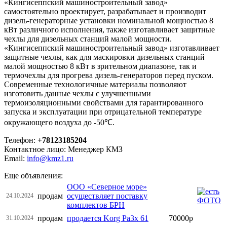
«Кингисеппский машиностроительный завод»
самостоятельно проектирует, разрабатывает и производит
дизель-генераторные установки номинальной мощностью 8
кВт различного исполнения, также изготавливает защитные
чехлы для дизельных станций малой мощности.
«Кингисеппский машиностроительный завод» изготавливает
защитные чехлы, как для маскировки дизельных станций
малой мощностью 8 кВт в зрительном диапазоне, так и
термочехлы для прогрева дизель-генераторов перед пуском.
Современные технологичные материалы позволяют
изготовить данные чехлы с улучшенными
термоизоляционными свойствами для гарантированного
запуска и эксплуатации при отрицательной температуре
окружающего воздуха до -50℃.
Телефон:
+78123185204
Контактное лицо: Менеджер КМЗ
Email:
info@kmz1.ru
Еще объявления:
ООО «Северное море»
продам
осуществляет поставку
24.10.2024
комплектов БРН
продам
продается Korg Pa3x 61
70000р
31.10.2024